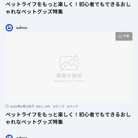
ペットライフをもっと楽しく！初心者でもできるおし
ゃれなペットグッズ特集
admin
全般
2025年2月13日
#
おしゃれ
#
グッズ
#
ペット
ペットライフをもっと楽しく！初心者でもできるおし
ゃれなペットグッズ特集