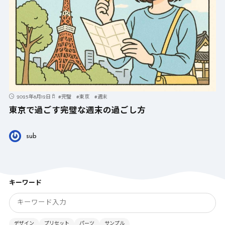
2025年8月12日
#
完璧
#
東京
#
週末
東京で過ごす完璧な週末の過ごし方
sub
キーワード
デザイン
プリセット
パーツ
サンプル