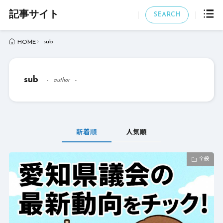
記事サイト
SEARCH
sub
HOME
sub
author
新着順
人気順
全般