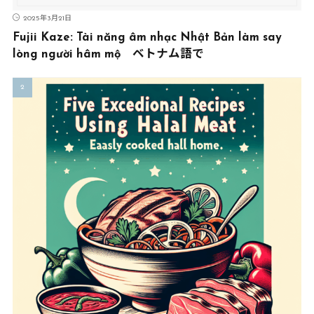
2025年3月21日
Fujii Kaze: Tài năng âm nhạc Nhật Bản làm say
lòng người hâm mộ ベトナム語で