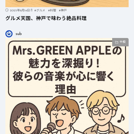
2025年8月14日
#
グルメ
#
料理
#
神戸
グルメ天国、神戸で味わう絶品料理
sub
全般