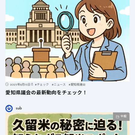
2025年8月15日
#
チェック
#
ニュース
#
愛知県議会
愛知県議会の最新動向をチェック！
sub
全般