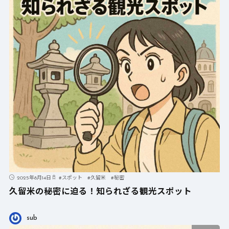
2025年8月14日
#
スポット
#
久留米
#
秘密
久留米の秘密に迫る！知られざる観光スポット
sub