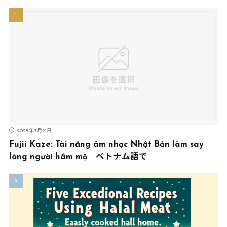
2025年3月21日
Fujii Kaze: Tài năng âm nhạc Nhật Bản làm say
lòng người hâm mộ ベトナム語で