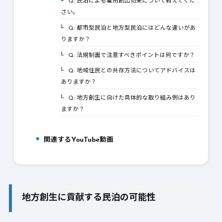
Q: 民泊による雇用創出効果について教えてくだ
4-3.
さい。
Q: 都市型民泊と地方型民泊にはどんな違いがあ
4-4.
りますか？
Q: 法規制面で注意すべきポイントは何ですか？
4-5.
Q: 地域住民との共存方法についてアドバイスは
4-6.
ありますか？
Q: 地方創生に向けた具体的な取り組み例はあり
4-7.
ますか？
関連するYouTube動画
5.
地方創生に貢献する民泊の可能性