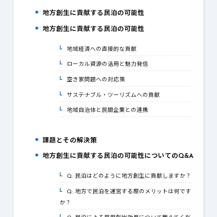
地方創生に貢献する民泊の可能性
1.
地方創生に貢献する民泊の可能性
2.
地域経済への直接的な貢献
2-1.
ローカル資源の活用と魅力発信
2-2.
空き家問題への対応策
2-3.
サステナブル・ツーリズムへの貢献
2-4.
地域自治体と民間企業との連携
2-5.
課題とその解決策
3.
地方創生に貢献する民泊の可能性についてのQ&A
4.
Q: 民泊はどのように地方創生に貢献しますか？
4-1.
Q: 地方で民泊を運営する際のメリットは何です
4-2.
か？