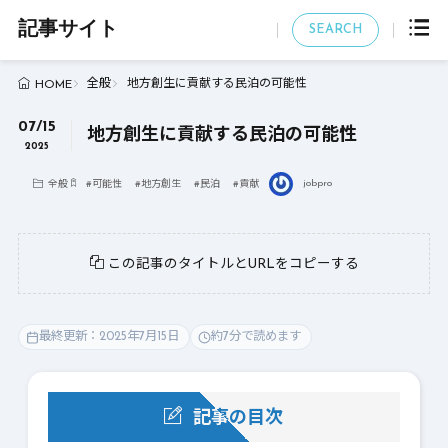
記事サイト
SEARCH
全般
地方創生に貢献する民泊の可能性
HOME
07/15
地方創生に貢献する民泊の可能性
2025
jobpro
全般
#
可能性
#
地方創生
#
民泊
#
貢献
この記事のタイトルとURLをコピーする
最終更新：2025年7月15日
約7分で読めます
記事の目次