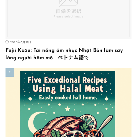
2025年3月21日
Fujii Kaze: Tài năng âm nhạc Nhật Bản làm say
lòng người hâm mộ ベトナム語で