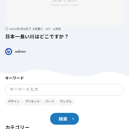
2025年1月18日
#
信濃川
#
川
#
流域
日本一長い川はどこですか？
admin
キーワード
デザイン
プリセット
パーツ
サンプル
検索
カテゴリー