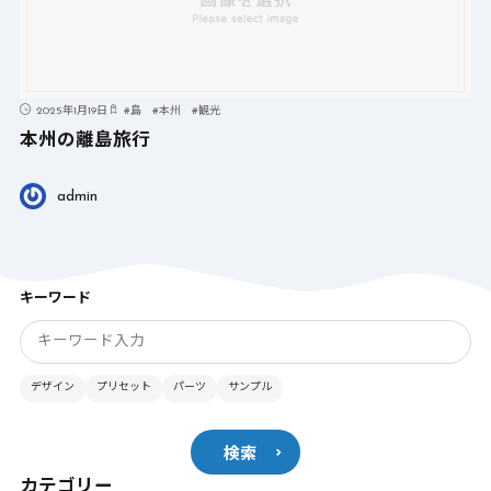
2025年1月19日
#
島
#
本州
#
観光
本州の離島旅行
admin
キーワード
デザイン
プリセット
パーツ
サンプル
検索
カテゴリー