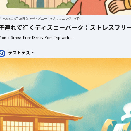
2025年4月26日
#
ディズニー
#
プランニング
#
子供
子連れで行くディズニーパーク：ストレスフリ
Plan a Stress-Free Disney Park Trip with……
2026年3月24日
2026年3月23日
テストテスト
天気予報の秘密を解き明か
ガムテープの秘密
す！知られざる舞台裏とは？
修理までの万能ツ