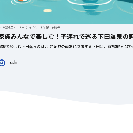
2025年4月16日
#
子供
#
温泉
#
観光
家族みんなで楽しむ！子連れで巡る下田温泉の
家族で楽しむ下田温泉の魅力 静岡県の南端に位置する下田は、家族旅行にぴっ
toshi