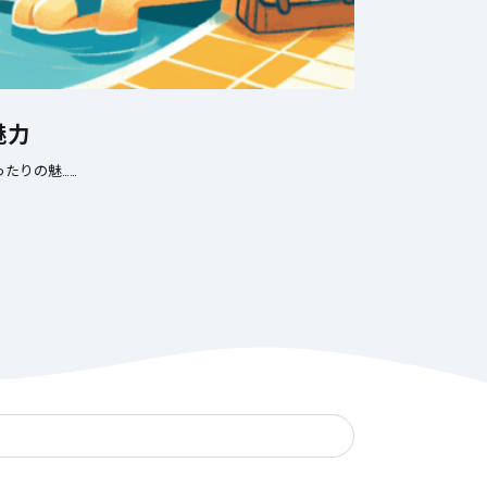
魅力
たりの魅……