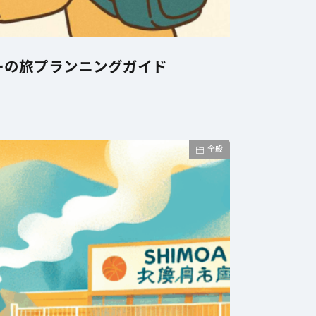
202
初心
ーの旅プランニングガイド
便利
2026年3月23日
！収納から
曇り空に隠された天気の秘密
全般
ール
とは？