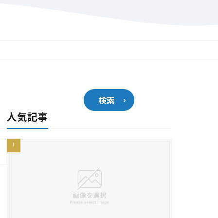
検索
人気記事