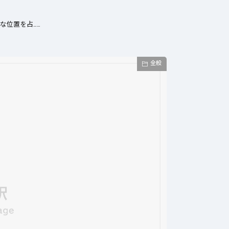
202
な位置を占……
初心
便利
全般
2026年3月23日
！収納から
曇り空に隠された天気の秘密
ール
とは？