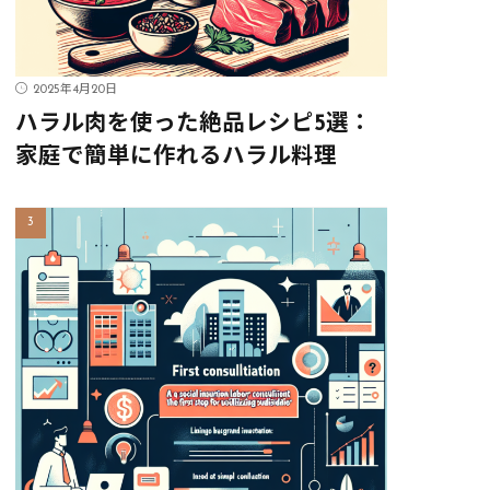
2025年4月20日
ハラル肉を使った絶品レシピ5選：
家庭で簡単に作れるハラル料理