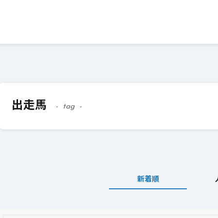
出走馬
tag
新着順