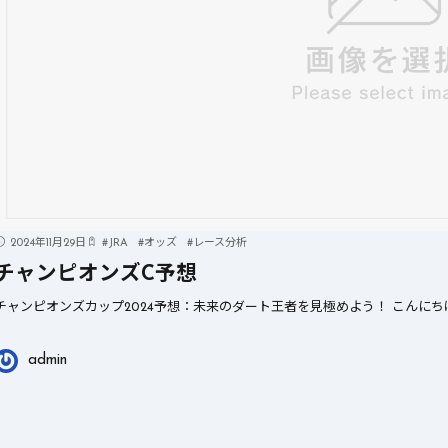
2024年11月29日
#
JRA
#
オッズ
#
レース分析
チャンピオンズC予想
チャンピオンズカップ2024予想：未来のダート王者を見極めよう！ こんにち
admin