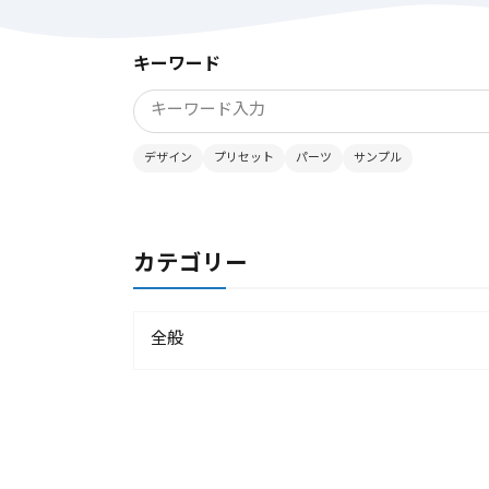
キーワード
デザイン
プリセット
パーツ
サンプル
カテゴリー
全般