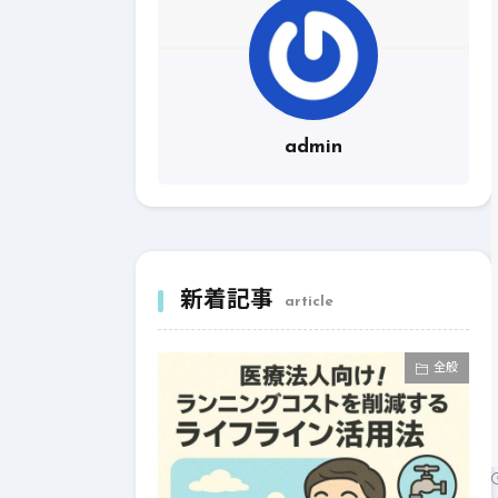
admin
新着記事
article
全般
全般