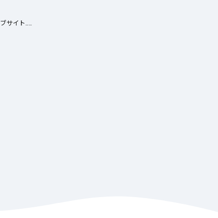
202
ブサイト……
初心
便利
2026年3月23日
！収納から
曇り空に隠された天気の秘密
ール
とは？