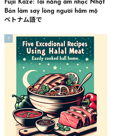
Fujii Kaze: Tài năng âm nhạc Nhật
Bản làm say lòng người hâm mộ
ベトナム語で