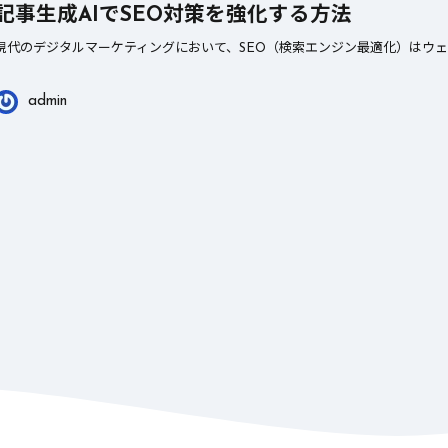
記事生成AIでSEO対策を強化する方法
現代のデジタルマーケティングにおいて、SEO（検索エンジン最適化）はウェ
admin
2026年3月24日
2026年3月23日
天気予報の秘密を解き明か
ガムテープの秘密
す！知られざる舞台裏とは？
修理までの万能ツ